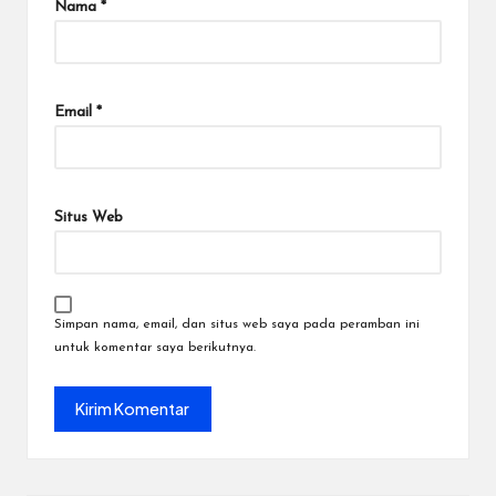
Nama
*
Email
*
Situs Web
Simpan nama, email, dan situs web saya pada peramban ini
untuk komentar saya berikutnya.