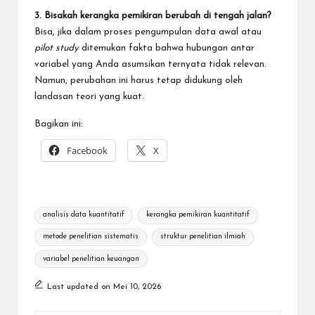
3. Bisakah kerangka pemikiran berubah di tengah jalan?
Bisa, jika dalam proses pengumpulan data awal atau
pilot study
ditemukan fakta bahwa hubungan antar
variabel yang Anda asumsikan ternyata tidak relevan.
Namun, perubahan ini harus tetap didukung oleh
landasan teori yang kuat.
Bagikan ini:
Facebook
X
Tags:
analisis data kuantitatif
kerangka pemikiran kuantitatif
metode penelitian sistematis
struktur penelitian ilmiah
variabel penelitian keuangan
Last updated on Mei 10, 2026