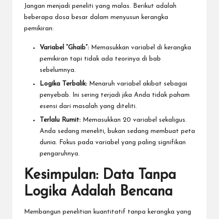
Jangan menjadi peneliti yang malas. Berikut adalah
beberapa dosa besar dalam menyusun kerangka
pemikiran:
Variabel “Ghaib”:
Memasukkan variabel di kerangka
pemikiran tapi tidak ada teorinya di bab
sebelumnya.
Logika Terbalik:
Menaruh variabel akibat sebagai
penyebab. Ini sering terjadi jika Anda tidak paham
esensi dari masalah yang diteliti.
Terlalu Rumit:
Memasukkan 20 variabel sekaligus.
Anda sedang meneliti, bukan sedang membuat peta
dunia. Fokus pada variabel yang paling signifikan
pengaruhnya.
Kesimpulan: Data Tanpa
Logika Adalah Bencana
Membangun penelitian kuantitatif tanpa kerangka yang