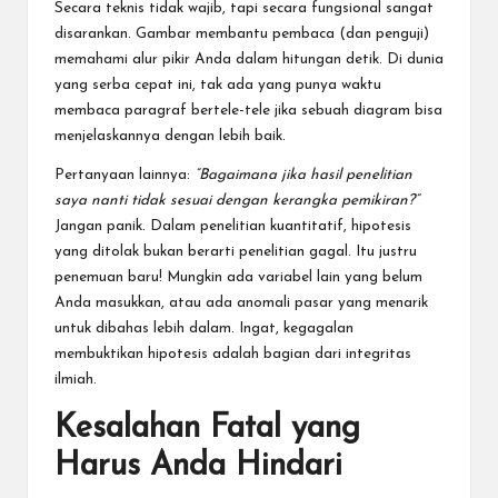
Secara teknis tidak wajib, tapi secara fungsional sangat
disarankan. Gambar membantu pembaca (dan penguji)
memahami alur pikir Anda dalam hitungan detik. Di dunia
yang serba cepat ini, tak ada yang punya waktu
membaca paragraf bertele-tele jika sebuah diagram bisa
menjelaskannya dengan lebih baik.
Pertanyaan lainnya:
“Bagaimana jika hasil penelitian
saya nanti tidak sesuai dengan kerangka pemikiran?”
Jangan panik. Dalam penelitian kuantitatif, hipotesis
yang ditolak bukan berarti penelitian gagal. Itu justru
penemuan baru! Mungkin ada variabel lain yang belum
Anda masukkan, atau ada anomali pasar yang menarik
untuk dibahas lebih dalam. Ingat, kegagalan
membuktikan hipotesis adalah bagian dari integritas
ilmiah.
Kesalahan Fatal yang
Harus Anda Hindari