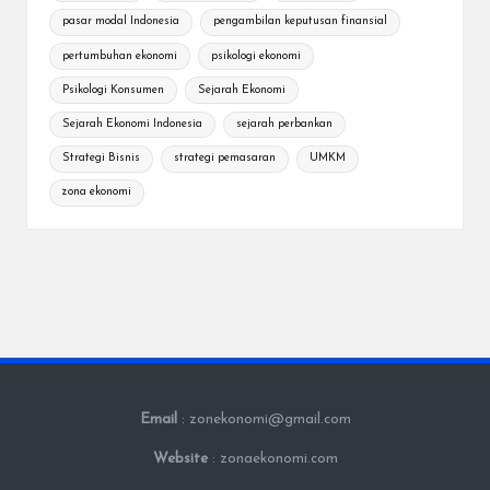
pasar modal Indonesia
pengambilan keputusan finansial
pertumbuhan ekonomi
psikologi ekonomi
Psikologi Konsumen
Sejarah Ekonomi
Sejarah Ekonomi Indonesia
sejarah perbankan
Strategi Bisnis
strategi pemasaran
UMKM
zona ekonomi
Email
: zonekonomi@gmail.com
Website
: zonaekonomi.com