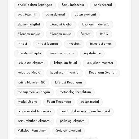
analisis data keuangan
Bank Indonesia
bank sentral
bias kognitif
dana darurat
dasar ekonomi
ekonomi digital
Ekonomi Global
Ekonomi Indonesia
Ekonomi makro
Ekonomi mikro
fintech
IHSG
Inflasi
inflasi lebaran
investasi
investasi emas
Investasi Kripto
investasi saham
kapitalisme
kebijakan ekonomi
kebijakan fiskal
kebijakan moneter
keluarga Medici
keputusan finansial
Keuangan Syariah
Krisis Moneter 1998
Literasi Keuangan
manajemen keuangan
metodologi penelitian
Modal Usaha
Pasar Keuangan
pasar modal
pasar modal Indonesia
pengambilan keputusan finansial
pertumbuhan ekonomi
psikologi ekonomi
Psikologi Konsumen
Sejarah Ekonomi