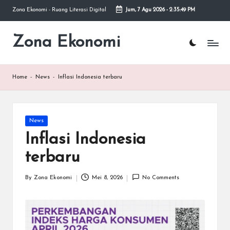
Zona Ekonomi - Ruang Literasi Digital
Jum, 7 Agu 2026
-
2:35:50 PM
Skip
to
Zona Ekonomi
Ruang
content
Literasi
Ekonomi
Home
-
News
-
Inflasi Indonesia terbaru
Posted
News
in
Inflasi Indonesia
terbaru
By
Zona Ekonomi
Mei 8, 2026
No Comments
Posted
by