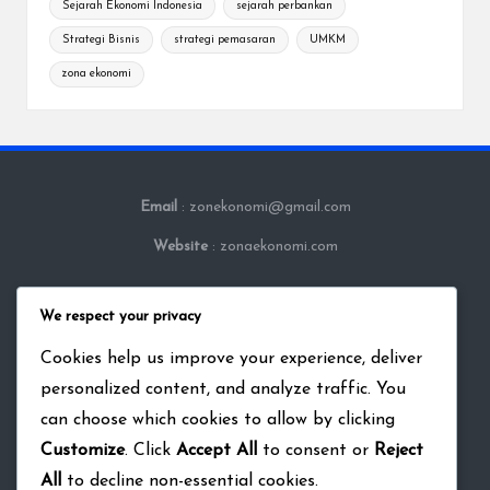
Sejarah Ekonomi Indonesia
sejarah perbankan
Strategi Bisnis
strategi pemasaran
UMKM
zona ekonomi
Email
: zonekonomi@gmail.com
Website
: zonaekonomi.com
We respect your privacy
Contact Us
Disclaimer
Cookies help us improve your experience, deliver
Privacy Policy
personalized content, and analyze traffic. You
Tentang Kami
can choose which cookies to allow by clicking
Terms and condition
Customize
. Click
Accept All
to consent or
Reject
All
to decline non-essential cookies.