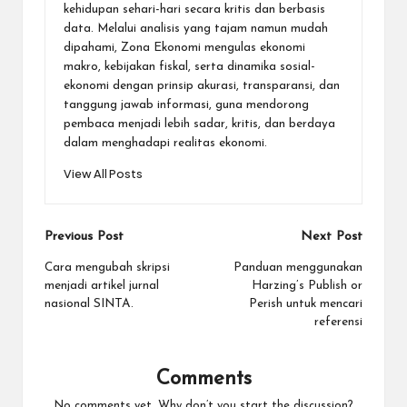
kehidupan sehari-hari secara kritis dan berbasis
data. Melalui analisis yang tajam namun mudah
dipahami, Zona Ekonomi mengulas ekonomi
makro, kebijakan fiskal, serta dinamika sosial-
ekonomi dengan prinsip akurasi, transparansi, dan
tanggung jawab informasi, guna mendorong
pembaca menjadi lebih sadar, kritis, dan berdaya
dalam menghadapi realitas ekonomi.
View All Posts
Post
Previous Post
Next Post
navigation
Cara mengubah skripsi
Panduan menggunakan
menjadi artikel jurnal
Harzing’s Publish or
nasional SINTA.
Perish untuk mencari
referensi
Comments
No comments yet. Why don’t you start the discussion?