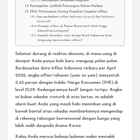
3. Manfaatkan Perbedaan Regional
Kesimpulan: Jadilah Pemangsa, Bukan Korban
FAQ: Pertanyaan Sering Diajukan Seputar Inflasi
Apa perbedaan inflasi tahunan (y-on-y) dan bulanan
(m-to-m)?
Kenapa inflasi di Papua Barat jauh lebih tinggi
dibanding Lampung?
Apakah kenaikan suku bunga Bank Indonesia bisa
langsung menurunkan inflasi?
Selamat datang di realitas ekonomi, di mana uang di
dompet Anda punya hobi baru: menguap pelan-pelan.
Berdasarkan data
Inflasi Indonesia terbaru
per April
2026, angka inflasi tahunan (year on year) menyentuh
2,42 persen dengan Indeks Harga Konsumen (IHK) di
level 111,09. Kedengarannya kecil? Jangan tertipu. Angka
ini bukan sekadar statistik di atas kertas; ini adalah
alarm buat Anda yang masih hobi menimbun uang di
bawah bantal atau sekadar membiarkannya mengendap
di rekening tabungan konvensional dengan bunga yang
lebih sedih daripada drama Korea.
Kalau Anda merasa belanja bulanan makin mencekik